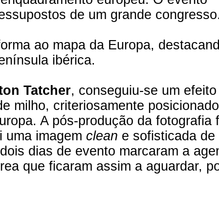
ressupostos de um grande congresso
r forma ao mapa da Europa, destacan
nínsula ibérica.
ton Tatcher
, conseguiu-se um efeito
de milho, criteriosamente posicionad
ropa. A pós-produção da fotografia 
 foi uma imagem
clean
e sofisticada de
 dois dias de evento marcaram a age
área que ficaram assim a aguardar, p