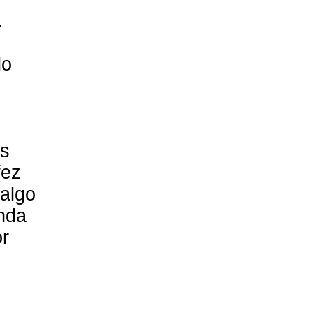
.
do
os
fez
 algo
nda
or